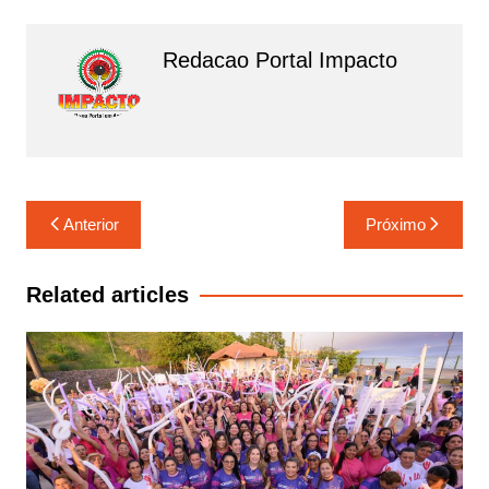
o
p
m
o
p
Redacao Portal Impacto
k
Navegação
Anterior
Próximo
de
Post
Related articles