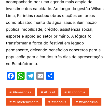
acompanhado por uma agenda mais ampla de
investimentos na cidade. Ao longo da gestão Wilson
Lima, Parintins recebeu obras e ações em áreas
como abastecimento de água, saúde, iluminação
pública, mobilidade, crédito, assistência social,
esporte e apoio ao setor primário. A lógica foi
transformar a força do festival em legado
permanente, deixando benefícios concretos para a
população para além dos três dias de apresentação
no Bumbódromo.
F
W
T
E
S
a
h
el
m
h
c
at
e
ai
ar
#amazonas
#Brasil
#economia
e
s
gr
l
e
#entretenimento
#Manaus
#wilsonlima
b
A
a