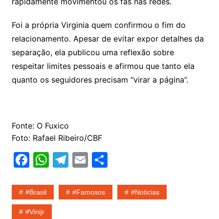
rapidamente movimentou os fãs nas redes.
Foi a própria Virginia quem confirmou o fim do
relacionamento. Apesar de evitar expor detalhes da
separação, ela publicou uma reflexão sobre
respeitar limites pessoais e afirmou que tanto ela
quanto os seguidores precisam “virar a página”.
Fonte: O Fuxico
Foto: Rafael Ribeiro/CBF
F
W
T
E
S
a
h
el
m
h
c
at
e
ai
ar
#Brasil
#Famosos
#noticias
e
s
gr
l
e
#vinijr