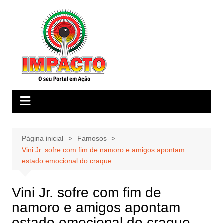
Ir
para
o
conteúdo
Página inicial
Famosos
Vini Jr. sofre com fim de namoro e amigos apontam
estado emocional do craque
Vini Jr. sofre com fim de
namoro e amigos apontam
estado emocional do craque