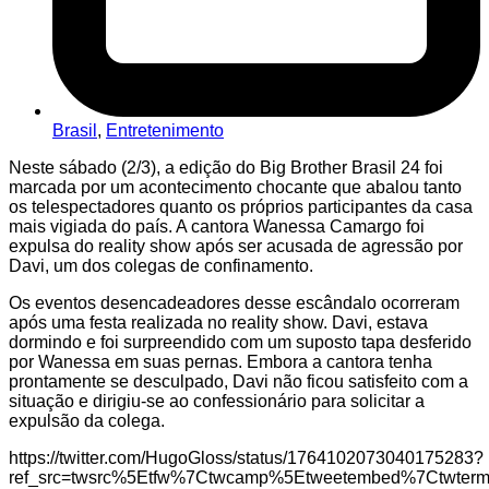
Brasil
,
Entretenimento
Neste sábado (2/3), a edição do Big Brother Brasil 24 foi
marcada por um acontecimento chocante que abalou tanto
os telespectadores quanto os próprios participantes da casa
mais vigiada do país. A cantora Wanessa Camargo foi
expulsa do reality show após ser acusada de agressão por
Davi, um dos colegas de confinamento.
Os eventos desencadeadores desse escândalo ocorreram
após uma festa realizada no reality show. Davi, estava
dormindo e foi surpreendido com um suposto tapa desferido
por Wanessa em suas pernas. Embora a cantora tenha
prontamente se desculpado, Davi não ficou satisfeito com a
situação e dirigiu-se ao confessionário para solicitar a
expulsão da colega.
https://twitter.com/HugoGloss/status/1764102073040175283?
ref_src=twsrc%5Etfw%7Ctwcamp%5Etweetembed%7Ctwter