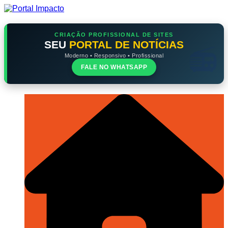
Ir
para
o
conteúdo
CRIAÇÃO PROFISSIONAL DE SITES
SEU
PORTAL DE NOTÍCIAS
Moderno • Responsivo • Profissional
FALE NO WHATSAPP