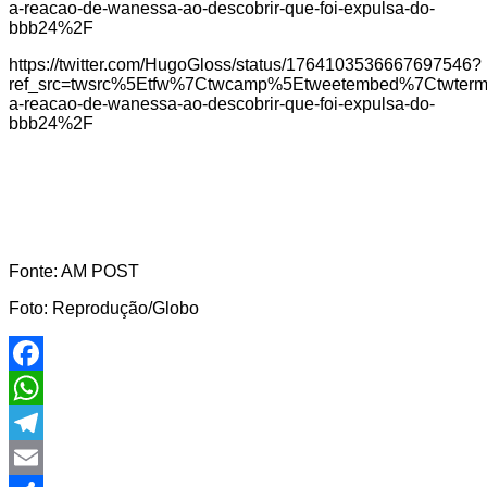
a-reacao-de-wanessa-ao-descobrir-que-foi-expulsa-do-
bbb24%2F
https://twitter.com/HugoGloss/status/1764103536667697546?
ref_src=twsrc%5Etfw%7Ctwcamp%5Etweetembed%7Ctwter
a-reacao-de-wanessa-ao-descobrir-que-foi-expulsa-do-
bbb24%2F
Fonte: AM POST
Foto: Reprodução/Globo
Facebook
WhatsApp
Telegram