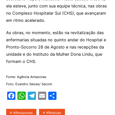
ela esteve, junto com sua equipe técnica, nas obras
no Complexo Hospitalar Sul (CHS), que avançaram
em ritmo acelerado.
As obras, no momento, estão na revitalização das
enfermarias situadas no quinto andar do Hospital e
Pronto-Socorro 28 de Agosto e nas recepções da
unidade e do Instituto da Mulher Dona Lindu, que
formam o CHS.
Fonte: Agência Amazonas
Foto: Evandro Seixas/ Secom
F
W
T
E
S
a
h
el
m
h
c
at
e
ai
ar
#amazonas
#noticias