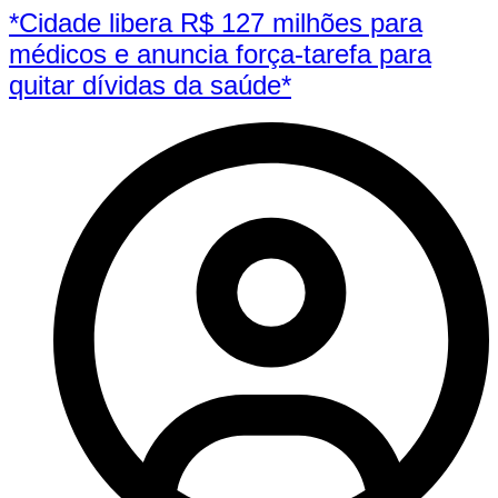
*Cidade libera R$ 127 milhões para
médicos e anuncia força-tarefa para
quitar dívidas da saúde*