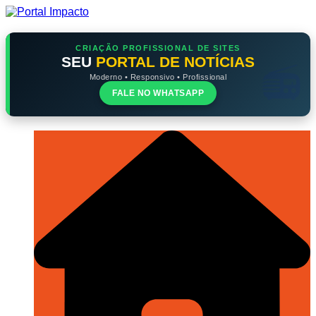
Ir
para
o
conteúdo
CRIAÇÃO PROFISSIONAL DE SITES
SEU
PORTAL DE NOTÍCIAS
Moderno • Responsivo • Profissional
FALE NO WHATSAPP