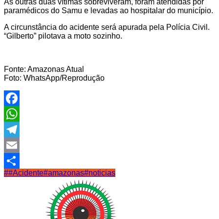
As outras duas vítimas sobreviveram, foram atendidas por
paramédicos do Samu e levadas ao hospitalar do município.
A circunstância do acidente será apurada pela Polícia Civil.
“Gilberto” pilotava a moto sozinho.
Fonte: Amazonas Atual
Foto: WhatsApp/Reprodução
Facebook
WhatsApp
Telegram
Email
#
#Acidente
#amazonas
#noticias
Share