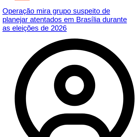
Operação mira grupo suspeito de
planejar atentados em Brasília durante
as eleições de 2026