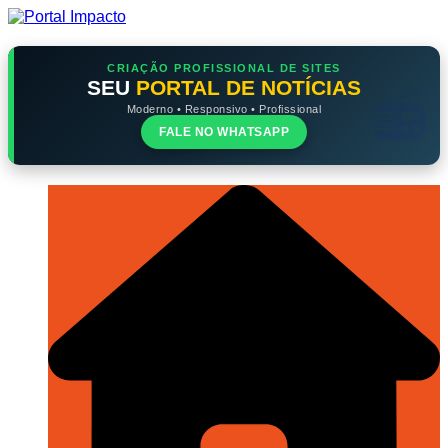
Ir
para
o
conteúdo
CRIAÇÃO PROFISSIONAL DE SITES
SEU
PORTAL DE NOTÍCIAS
Moderno • Responsivo • Profissional
FALE NO WHATSAPP