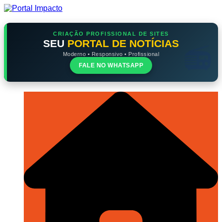
Ir
para
o
conteúdo
CRIAÇÃO PROFISSIONAL DE SITES
SEU
PORTAL DE NOTÍCIAS
Moderno • Responsivo • Profissional
FALE NO WHATSAPP