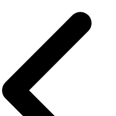
Navegação
de
Post