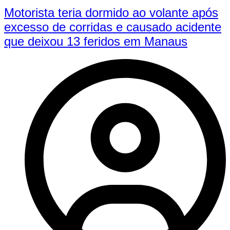
Motorista teria dormido ao volante após
excesso de corridas e causado acidente
que deixou 13 feridos em Manaus