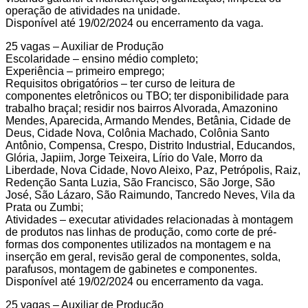
operação de atividades na unidade.
Disponível até 19/02/2024 ou encerramento da vaga.
25 vagas – Auxiliar de Produção
Escolaridade – ensino médio completo;
Experiência – primeiro emprego;
Requisitos obrigatórios – ter curso de leitura de
componentes eletrônicos ou TBO; ter disponibilidade para
trabalho braçal; residir nos bairros Alvorada, Amazonino
Mendes, Aparecida, Armando Mendes, Betânia, Cidade de
Deus, Cidade Nova, Colônia Machado, Colônia Santo
Antônio, Compensa, Crespo, Distrito Industrial, Educandos,
Glória, Japiim, Jorge Teixeira, Lírio do Vale, Morro da
Liberdade, Nova Cidade, Novo Aleixo, Paz, Petrópolis, Raiz,
Redenção Santa Luzia, São Francisco, São Jorge, São
José, São Lázaro, São Raimundo, Tancredo Neves, Vila da
Prata ou Zumbi;
Atividades – executar atividades relacionadas à montagem
de produtos nas linhas de produção, como corte de pré-
formas dos componentes utilizados na montagem e na
inserção em geral, revisão geral de componentes, solda,
parafusos, montagem de gabinetes e componentes.
Disponível até 19/02/2024 ou encerramento da vaga.
25 vagas – Auxiliar de Produção