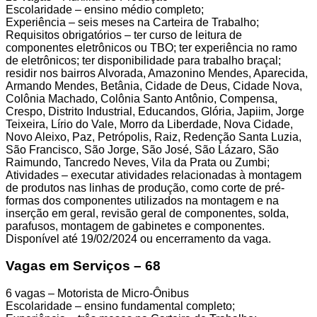
Escolaridade – ensino médio completo;
Experiência – seis meses na Carteira de Trabalho;
Requisitos obrigatórios – ter curso de leitura de
componentes eletrônicos ou TBO; ter experiência no ramo
de eletrônicos; ter disponibilidade para trabalho braçal;
residir nos bairros Alvorada, Amazonino Mendes, Aparecida,
Armando Mendes, Betânia, Cidade de Deus, Cidade Nova,
Colônia Machado, Colônia Santo Antônio, Compensa,
Crespo, Distrito Industrial, Educandos, Glória, Japiim, Jorge
Teixeira, Lírio do Vale, Morro da Liberdade, Nova Cidade,
Novo Aleixo, Paz, Petrópolis, Raiz, Redenção Santa Luzia,
São Francisco, São Jorge, São José, São Lázaro, São
Raimundo, Tancredo Neves, Vila da Prata ou Zumbi;
Atividades – executar atividades relacionadas à montagem
de produtos nas linhas de produção, como corte de pré-
formas dos componentes utilizados na montagem e na
inserção em geral, revisão geral de componentes, solda,
parafusos, montagem de gabinetes e componentes.
Disponível até 19/02/2024 ou encerramento da vaga.
Vagas em Serviços – 68
6 vagas – Motorista de Micro-Ônibus
Escolaridade – ensino fundamental completo;