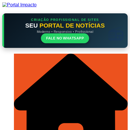
Ir
para
o
conteúdo
CRIAÇÃO PROFISSIONAL DE SITES
SEU
PORTAL DE NOTÍCIAS
Moderno • Responsivo • Profissional
FALE NO WHATSAPP