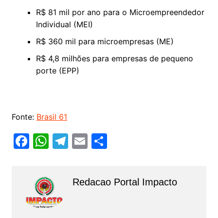
R$ 81 mil por ano para o Microempreendedor
Individual (MEI)
R$ 360 mil para microempresas (ME)
R$ 4,8 milhões para empresas de pequeno
porte (EPP)
Fonte:
Brasil 61
F
W
T
E
S
a
h
el
m
h
c
at
e
ai
ar
Redacao Portal Impacto
e
s
gr
l
e
b
A
a