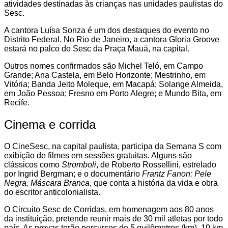
atividades destinadas às crianças nas unidades paulistas do
Sesc.
A cantora Luísa Sonza é um dos destaques do evento no
Distrito Federal. No Rio de Janeiro, a cantora Gloria Groove
estará no palco do Sesc da Praça Mauá, na capital.
Outros nomes confirmados são Michel Teló, em Campo
Grande; Ana Castela, em Belo Horizonte; Mestrinho, em
Vitória; Banda Jeito Moleque, em Macapá; Solange Almeida,
em João Pessoa; Fresno em Porto Alegre; e Mundo Bita, em
Recife.
Cinema e corrida
O CineSesc, na capital paulista, participa da Semana S com
exibição de filmes em sessões gratuitas. Alguns são
clássicos como
Stromboli
, de Roberto Rossellini, estrelado
por Ingrid Bergman; e o documentário
Frantz Fanon: Pele
Negra, Máscara Branca
, que conta a história da vida e obra
do escritor anticolonialista.
O Circuito Sesc de Corridas, em homenagem aos 80 anos
da instituição, pretende reunir mais de 30 mil atletas por todo
país. As provas terão percursos de 5 quilômetros (km), 10 km