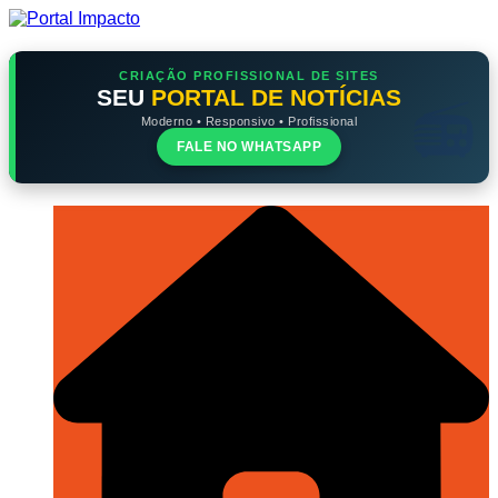
Ir
para
o
conteúdo
CRIAÇÃO PROFISSIONAL DE SITES
SEU
PORTAL DE NOTÍCIAS
Moderno • Responsivo • Profissional
FALE NO WHATSAPP