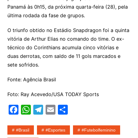
Panamá às 0h15, da próxima quarta-feira (28), pela
última rodada da fase de grupos.
O triunfo obtido no Estádio Snapdragon foi a quinta
vitória de Arthur Elias no comando do time. O ex-
técnico do Corinthians acumula cinco vitórias e
duas derrotas, com saldo de 11 gols marcados e
sete sofridos.
Fonte: Agência Brasil
Foto: Ray Acevedo/USA TODAY Sports
F
W
T
E
S
a
h
el
m
h
c
at
e
ai
ar
#Brasil
#esportes
#futebolfeminino