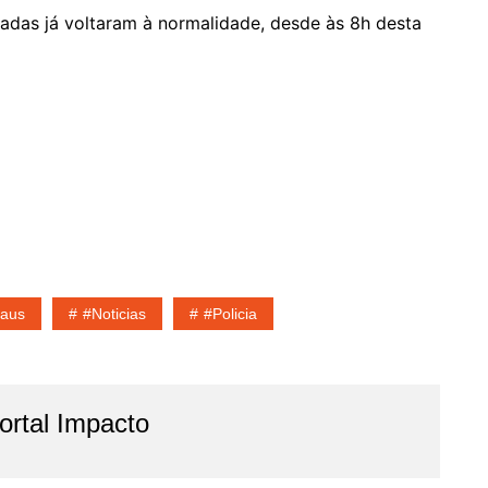
sadas já voltaram à normalidade, desde às 8h desta
aus
#noticias
#policia
rtal Impacto