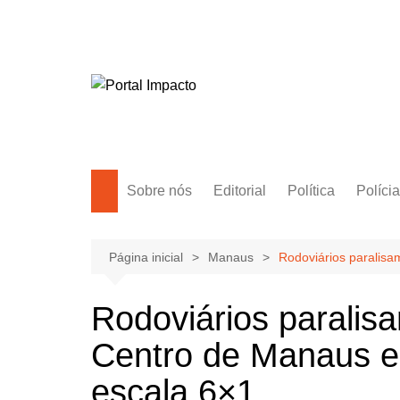
Ir
para
o
conteúdo
Sobre nós
Editorial
Política
Polícia
Amazonas
Manaus
Página inicial
Manaus
Rodoviários paralisa
Brasil
Rodoviários paralisa
Mundo
Centro de Manaus e
escala 6×1