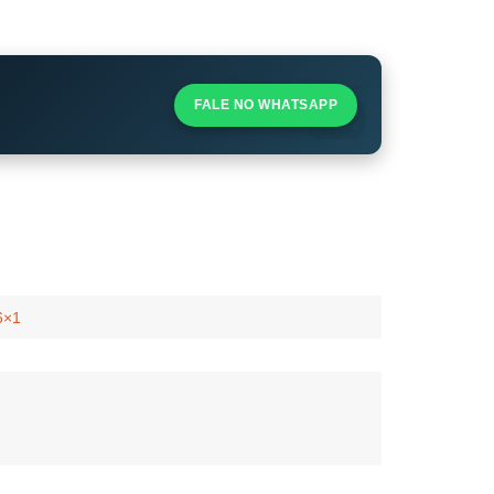
S
S
FALE NO WHATSAPP
l
6×1