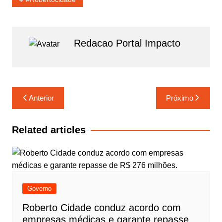
o
p
m
o
p
k
Redacao Portal Impacto
Navegação
Anterior
Próximo
de
Post
Related articles
Governo
Roberto Cidade conduz acordo com
empresas médicas e garante repasse