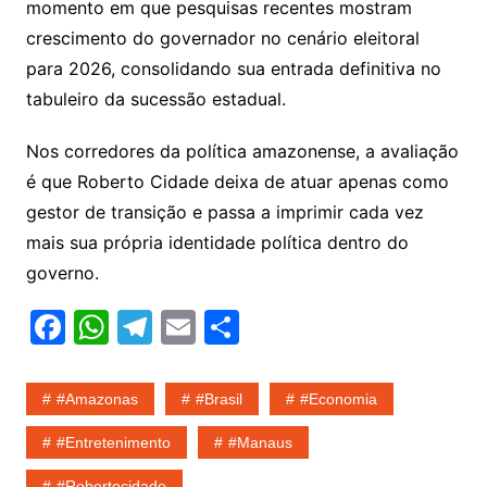
momento em que pesquisas recentes mostram
crescimento do governador no cenário eleitoral
para 2026, consolidando sua entrada definitiva no
tabuleiro da sucessão estadual.
Nos corredores da política amazonense, a avaliação
é que Roberto Cidade deixa de atuar apenas como
gestor de transição e passa a imprimir cada vez
mais sua própria identidade política dentro do
governo.
F
W
T
E
S
a
h
el
m
h
c
at
e
ai
ar
#amazonas
#Brasil
#economia
e
s
gr
l
e
#entretenimento
#Manaus
b
A
a
#robertocidade