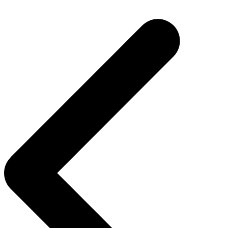
Navegação
de
Post