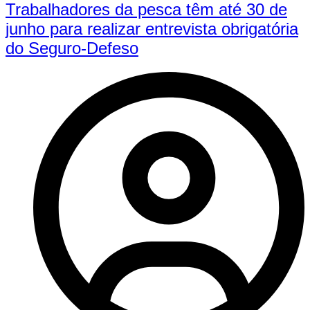
Trabalhadores da pesca têm até 30 de
junho para realizar entrevista obrigatória
do Seguro-Defeso