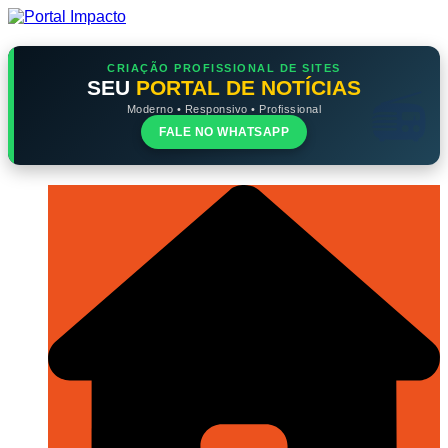
Ir
para
o
conteúdo
CRIAÇÃO PROFISSIONAL DE SITES
SEU
PORTAL DE NOTÍCIAS
Moderno • Responsivo • Profissional
FALE NO WHATSAPP