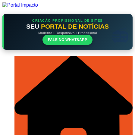
Ir
para
o
conteúdo
CRIAÇÃO PROFISSIONAL DE SITES
SEU
PORTAL DE NOTÍCIAS
Moderno • Responsivo • Profissional
FALE NO WHATSAPP