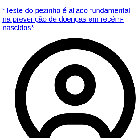
*Teste do pezinho é aliado fundamental
na prevenção de doenças em recém-
nascidos*