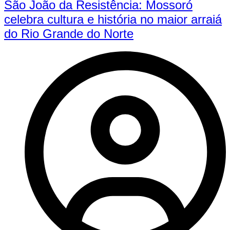
São João da Resistência: Mossoró
celebra cultura e história no maior arraiá
do Rio Grande do Norte