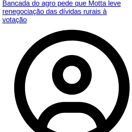
Bancada do agro pede que Motta leve
renegociação das dívidas rurais à
votação