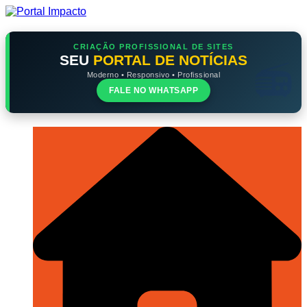
Ir
para
o
conteúdo
CRIAÇÃO PROFISSIONAL DE SITES
SEU
PORTAL DE NOTÍCIAS
Moderno • Responsivo • Profissional
FALE NO WHATSAPP