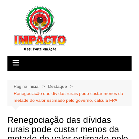
Ir
para
o
conteúdo
Página inicial
Destaque
Renegociação das dívidas rurais pode custar menos da
metade do valor estimado pelo governo, calcula FPA
Renegociação das dívidas
rurais pode custar menos da
metade do valor estimado pelo