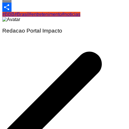
Email
#BBB
#Brasil
#entretenimento
#noticias
Share
Redacao Portal Impacto
Navegação
de
Post