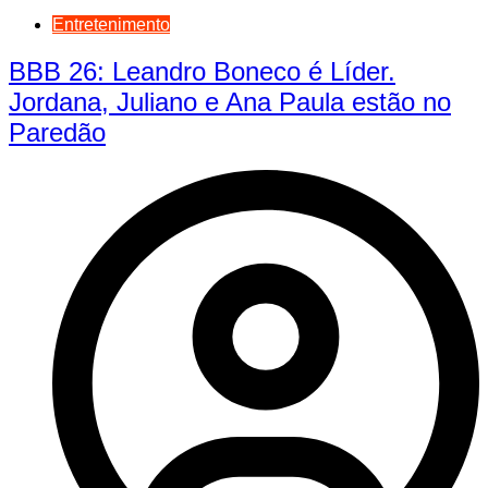
Entretenimento
BBB 26: Leandro Boneco é Líder.
Jordana, Juliano e Ana Paula estão no
Paredão