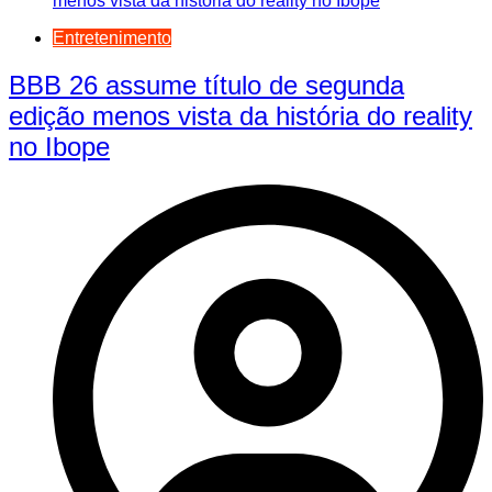
Entretenimento
BBB 26 assume título de segunda
edição menos vista da história do reality
no Ibope