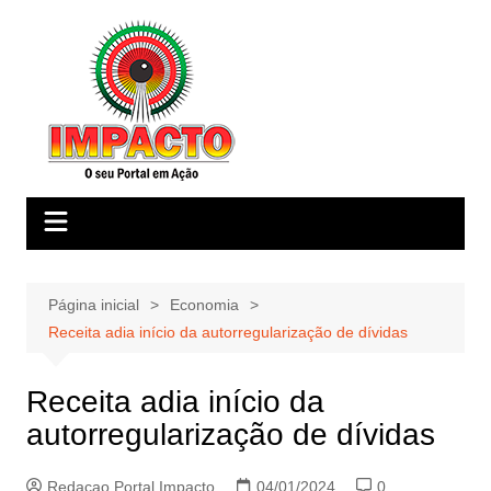
Ir
para
o
conteúdo
Página inicial
Economia
Receita adia início da autorregularização de dívidas
Receita adia início da
autorregularização de dívidas
Redacao Portal Impacto
04/01/2024
0