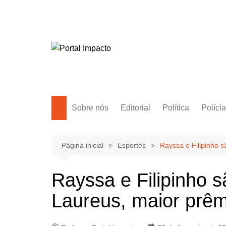
Ir
para
o
conteúdo
Sobre nós
Editorial
Política
Polícia
Amazonas
Manaus
Página inicial
Esportes
Rayssa e Filipinho 
Brasil
Rayssa e Filipinho s
Mundo
Laureus, maior prêm