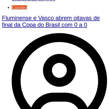
Esportes
Fluminense e Vasco abrem oitavas de
final da Copa do Brasil com 0 a 0