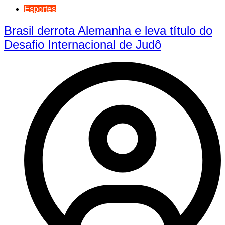
Esportes
Brasil derrota Alemanha e leva título do
Desafio Internacional de Judô