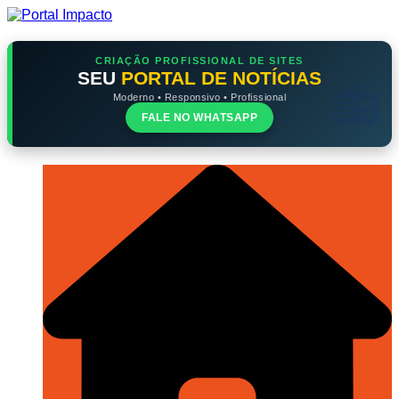
Ir
para
o
conteúdo
CRIAÇÃO PROFISSIONAL DE SITES
SEU
PORTAL DE NOTÍCIAS
Moderno • Responsivo • Profissional
FALE NO WHATSAPP