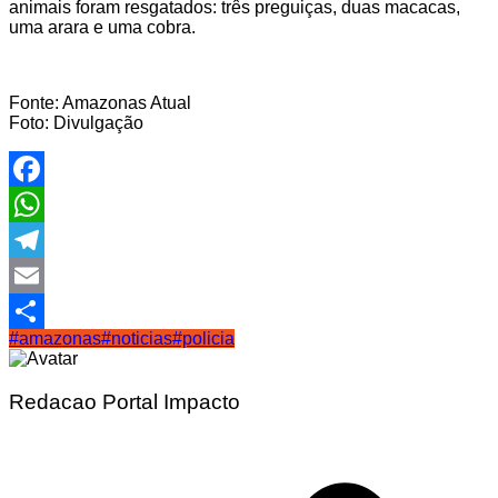
animais foram resgatados: três preguiças, duas macacas,
uma arara e uma cobra.
Fonte: Amazonas Atual
Foto: Divulgação
Facebook
WhatsApp
Telegram
Email
#amazonas
#noticias
#policia
Share
Redacao Portal Impacto
Navegação
de