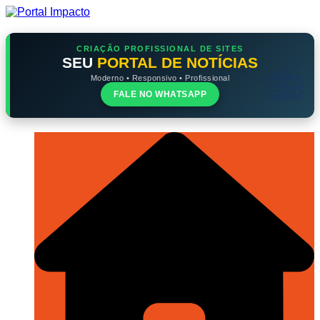
Ir
para
o
conteúdo
CRIAÇÃO PROFISSIONAL DE SITES
SEU
PORTAL DE NOTÍCIAS
Moderno • Responsivo • Profissional
FALE NO WHATSAPP