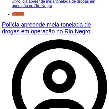
Polícia
Polícia apreende meia tonelada de
drogas em operação no Rio Negro