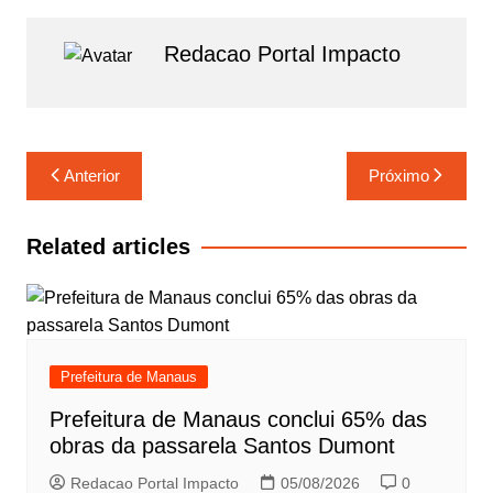
p
a
e
Redacao Portal Impacto
m
Navegação
Anterior
Próximo
de
Post
Related articles
Prefeitura de Manaus
Prefeitura de Manaus conclui 65% das
obras da passarela Santos Dumont
Redacao Portal Impacto
05/08/2026
0