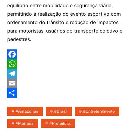
equilíbrio entre mobilidade e segurança viária,
permitindo a realização do evento esportivo com
ordenamento do trânsito e redução de impactos
para motoristas, usuários do transporte coletivo e
pedestres.
F
a
W
c
h
T
e
a
e
E
b
t
l
m
S
#amazonas
#Brasil
#entretenimento
o
s
e
a
h
o
A
g
i
a
#Manaus
#Prefeitura
k
p
r
l
r