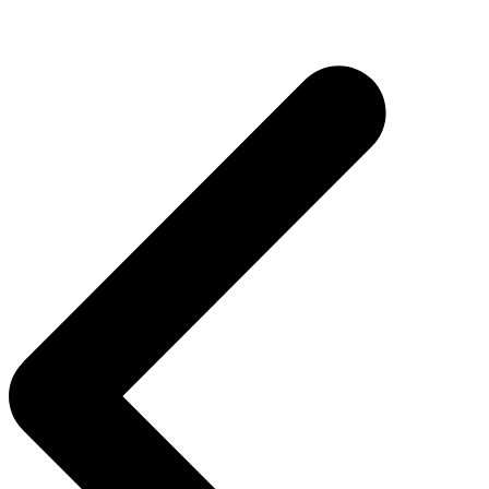
Navegação
de
Post