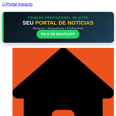
Ir
para
o
conteúdo
CRIAÇÃO PROFISSIONAL DE SITES
SEU
PORTAL DE NOTÍCIAS
Moderno • Responsivo • Profissional
FALE NO WHATSAPP