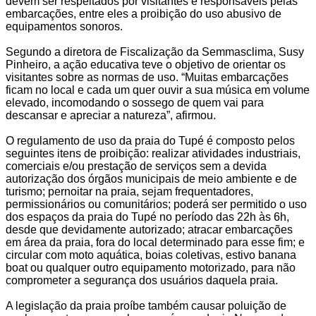
devem ser respeitados por visitantes e responsáveis pelas
embarcações, entre eles a proibição do uso abusivo de
equipamentos sonoros.
Segundo a diretora de Fiscalização da Semmasclima, Susy
Pinheiro, a ação educativa teve o objetivo de orientar os
visitantes sobre as normas de uso. “Muitas embarcações
ficam no local e cada um quer ouvir a sua música em volume
elevado, incomodando o sossego de quem vai para
descansar e apreciar a natureza”, afirmou.
O regulamento de uso da praia do Tupé é composto pelos
seguintes itens de proibição: realizar atividades industriais,
comerciais e/ou prestação de serviços sem a devida
autorização dos órgãos municipais de meio ambiente e de
turismo; pernoitar na praia, sejam frequentadores,
permissionários ou comunitários; poderá ser permitido o uso
dos espaços da praia do Tupé no período das 22h às 6h,
desde que devidamente autorizado; atracar embarcações
em área da praia, fora do local determinado para esse fim; e
circular com moto aquática, boias coletivas, estivo banana
boat ou qualquer outro equipamento motorizado, para não
comprometer a segurança dos usuários daquela praia.
A legislação da praia proíbe também causar poluição de