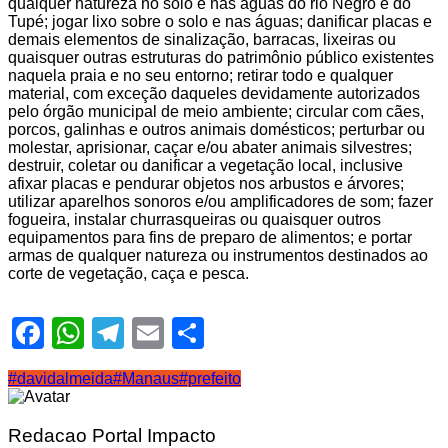
qualquer natureza no solo e nas águas do rio Negro e do
Tupé; jogar lixo sobre o solo e nas águas; danificar placas e
demais elementos de sinalização, barracas, lixeiras ou
quaisquer outras estruturas do patrimônio público existentes
naquela praia e no seu entorno; retirar todo e qualquer
material, com exceção daqueles devidamente autorizados
pelo órgão municipal de meio ambiente; circular com cães,
porcos, galinhas e outros animais domésticos; perturbar ou
molestar, aprisionar, caçar e/ou abater animais silvestres;
destruir, coletar ou danificar a vegetação local, inclusive
afixar placas e pendurar objetos nos arbustos e árvores;
utilizar aparelhos sonoros e/ou amplificadores de som; fazer
fogueira, instalar churrasqueiras ou quaisquer outros
equipamentos para fins de preparo de alimentos; e portar
armas de qualquer natureza ou instrumentos destinados ao
corte de vegetação, caça e pesca.
Facebook
WhatsApp
Telegram
Email
Share
#davidalmeida
#Manaus
#prefeito
Redacao Portal Impacto