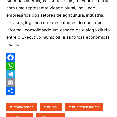
Além das lideranças institucionais, o evento contou
com uma representatividade plural, incluindo
empresários dos setores de agricultura, indústria,
serviços, logística e representantes do comércio
informal, consolidando um espaço de diálogo direto
entre o Executivo municipal e as forças econômicas
locais.
F
a
W
c
h
T
e
a
e
E
b
t
l
m
S
#amazonas
#Brasil
#entretenimento
o
s
e
a
h
o
A
g
i
a