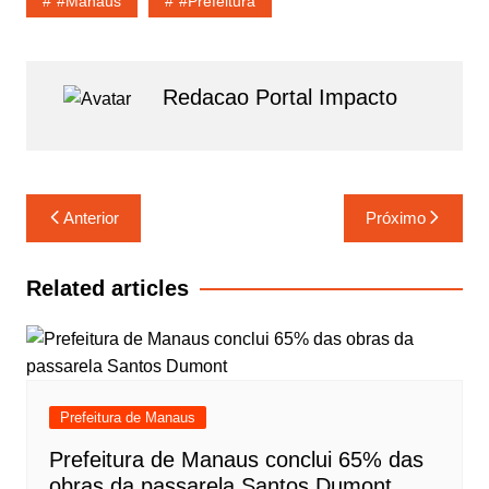
#Manaus
#Prefeitura
k
p
r
l
r
p
a
e
Redacao Portal Impacto
m
Navegação
Anterior
Próximo
de
Post
Related articles
Prefeitura de Manaus
Prefeitura de Manaus conclui 65% das
obras da passarela Santos Dumont