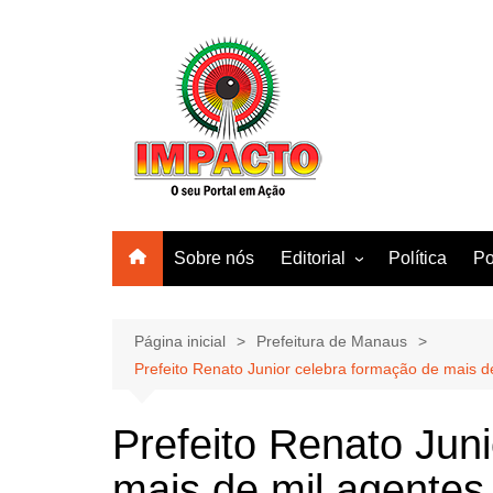
Ir
para
o
conteúdo
Sobre nós
Editorial
Política
Po
Amazonas
Manaus
Página inicial
Prefeitura de Manaus
Prefeito Renato Junior celebra formação de mais d
Brasil
Mundo
Prefeito Renato Jun
mais de mil agentes