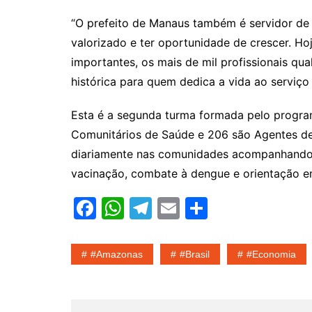
“O prefeito de Manaus também é servidor de v
valorizado e ter oportunidade de crescer. H
importantes, os mais de mil profissionais qu
histórica para quem dedica a vida ao serviço 
Esta é a segunda turma formada pelo progra
Comunitários de Saúde e 206 são Agentes de
diariamente nas comunidades acompanhando 
vacinação, combate à dengue e orientação e
F
W
T
E
S
a
h
el
m
h
c
at
e
ai
ar
#amazonas
#Brasil
#economia
e
s
gr
l
e
b
A
a