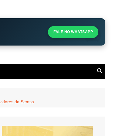
S
S
FALE NO WHATSAPP
l
ervidores da Semsa