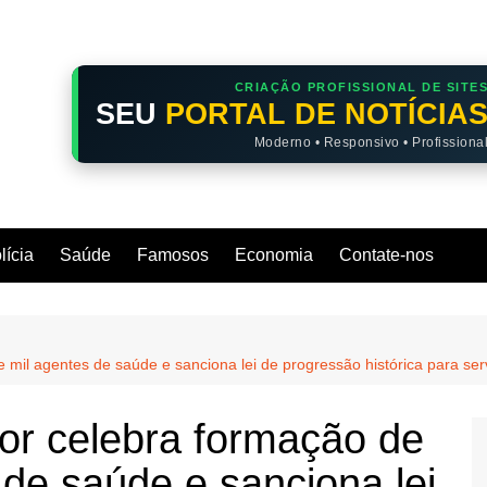
CRIAÇÃO PROFISSIONAL DE SITE
SEU
PORTAL DE NOTÍCIA
Moderno • Responsivo • Profissiona
lícia
Saúde
Famosos
Economia
Contate-nos
e mil agentes de saúde e sanciona lei de progressão histórica para s
ior celebra formação de
 de saúde e sanciona lei