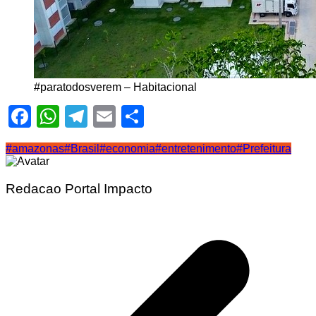
#paratodosverem – Habitacional
Facebook
WhatsApp
Telegram
Email
Share
#amazonas
#Brasil
#economia
#entretenimento
#Prefeitura
Redacao Portal Impacto
Navegação
de
Post