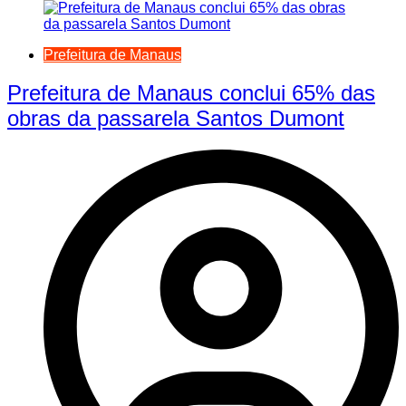
Prefeitura de Manaus
Prefeitura de Manaus conclui 65% das
obras da passarela Santos Dumont