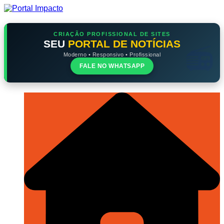
Ir
para
o
conteúdo
CRIAÇÃO PROFISSIONAL DE SITES
SEU
PORTAL DE NOTÍCIAS
Moderno • Responsivo • Profissional
FALE NO WHATSAPP