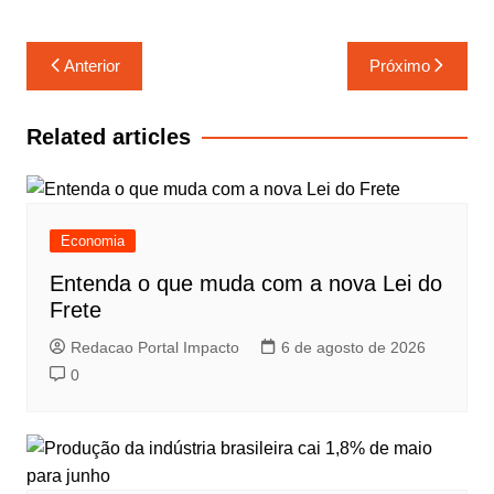
Navegação
Anterior
Próximo
de
Post
Related articles
Economia
Entenda o que muda com a nova Lei do
Frete
Redacao Portal Impacto
6 de agosto de 2026
0