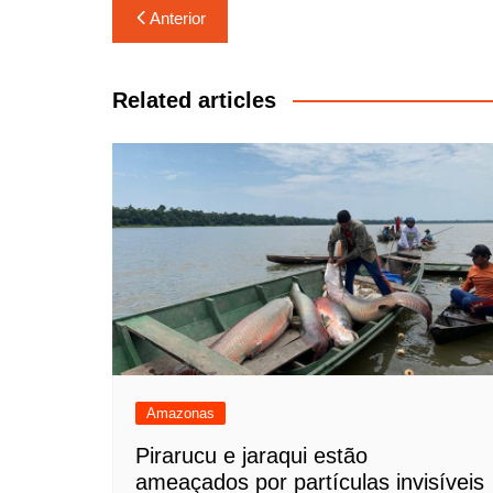
Navegação
Anterior
de
Post
Related articles
Amazonas
Pirarucu e jaraqui estão
ameaçados por partículas invisíveis