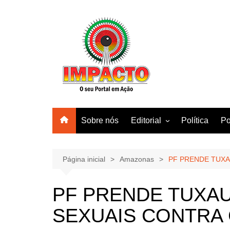
Ir
para
o
conteúdo
Sobre nós
Editorial
Política
Po
Amazonas
Manaus
Página inicial
Amazonas
PF PRENDE TUXA
Brasil
PF PRENDE TUXA
Mundo
SEXUAIS CONTRA