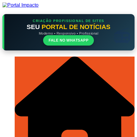
Ir
para
o
conteúdo
CRIAÇÃO PROFISSIONAL DE SITES
SEU
PORTAL DE NOTÍCIAS
Moderno • Responsivo • Profissional
FALE NO WHATSAPP