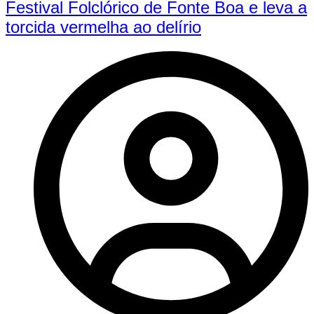
Festival Folclórico de Fonte Boa e leva a
torcida vermelha ao delírio