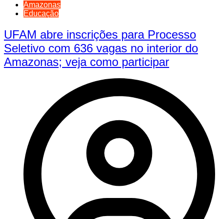
Amazonas
Educação
UFAM abre inscrições para Processo
Seletivo com 636 vagas no interior do
Amazonas; veja como participar