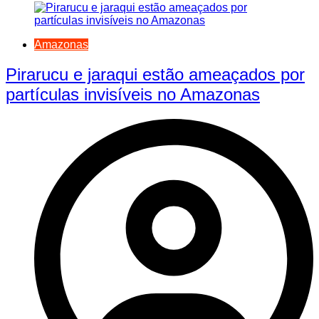
Amazonas
Pirarucu e jaraqui estão ameaçados por
partículas invisíveis no Amazonas