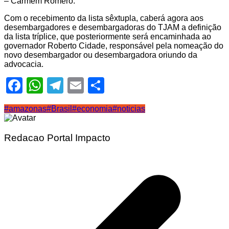
– Carmem Romero.
Com o recebimento da lista sêxtupla, caberá agora aos
desembargadores e desembargadoras do TJAM a definição
da lista tríplice, que posteriormente será encaminhada ao
governador Roberto Cidade, responsável pela nomeação do
novo desembargador ou desembargadora oriundo da
advocacia.
Facebook
WhatsApp
Telegram
Email
Share
#amazonas
#Brasil
#economia
#noticias
Redacao Portal Impacto
Navegação
de
Post