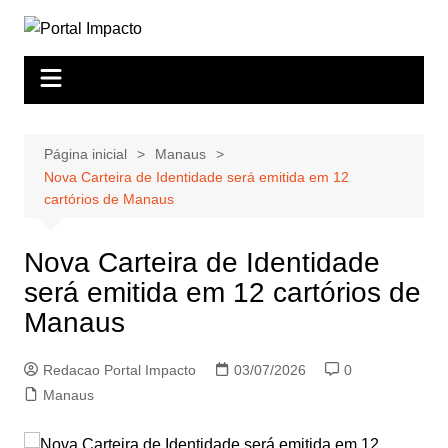
Ir
para
o
conteúdo
Página inicial
Manaus
Nova Carteira de Identidade será emitida em 12
cartórios de Manaus
Nova Carteira de Identidade
será emitida em 12 cartórios de
Manaus
Redacao Portal Impacto
03/07/2026
0
Manaus