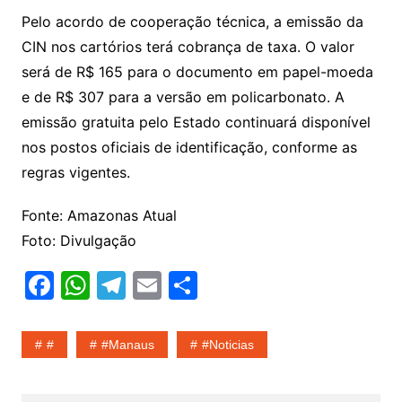
Pelo acordo de cooperação técnica, a emissão da
CIN nos cartórios terá cobrança de taxa. O valor
será de R$ 165 para o documento em papel-moeda
e de R$ 307 para a versão em policarbonato. A
emissão gratuita pelo Estado continuará disponível
nos postos oficiais de identificação, conforme as
regras vigentes.
Fonte: Amazonas Atual
Foto: Divulgação
F
W
T
E
S
a
h
el
m
h
c
at
e
ai
ar
#
#Manaus
#noticias
e
s
gr
l
e
b
A
a