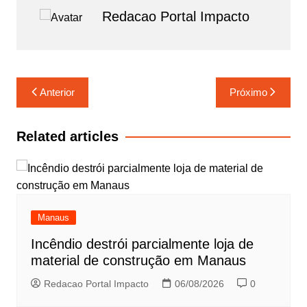
o
p
m
Redacao Portal Impacto
o
p
k
Navegação
Anterior
Próximo
de
Post
Related articles
Manaus
Incêndio destrói parcialmente loja de
material de construção em Manaus
Redacao Portal Impacto
06/08/2026
0