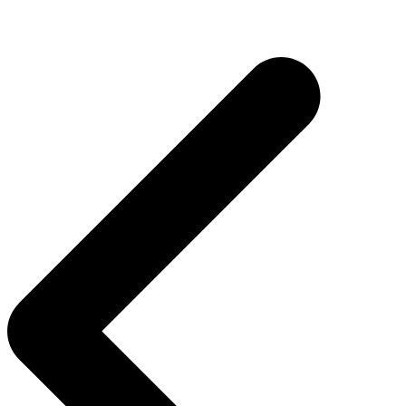
Navegação
de
Post