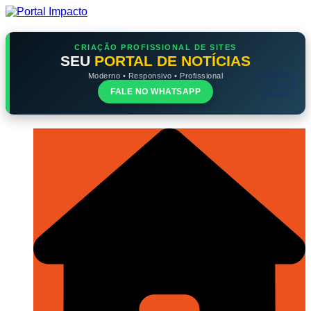
Ir
para
o
conteúdo
CRIAÇÃO PROFISSIONAL DE SITES
SEU
PORTAL DE NOTÍCIAS
Moderno • Responsivo • Profissional
FALE NO WHATSAPP