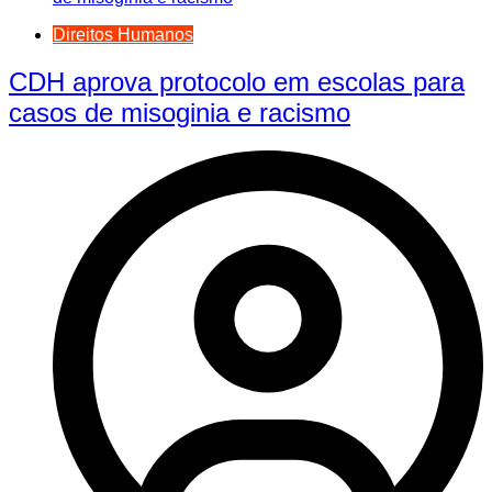
Direitos Humanos
CDH aprova protocolo em escolas para
casos de misoginia e racismo