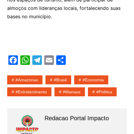
almoços com lideranças locais, fortalecendo suas
bases no município.
F
W
T
E
S
a
h
el
m
h
c
at
e
ai
ar
#amazonas
#Brasil
#economia
e
s
gr
l
e
#entretenimento
#Manaus
#politica
b
A
a
o
p
m
o
p
Redacao Portal Impacto
k