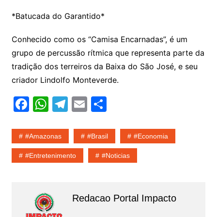
*Batucada do Garantido*
Conhecido como os “Camisa Encarnadas”, é um
grupo de percussão rítmica que representa parte da
tradição dos terreiros da Baixa do São José, e seu
criador Lindolfo Monteverde.
F
W
T
E
S
a
h
el
m
h
c
at
e
ai
ar
#amazonas
#Brasil
#economia
e
s
gr
l
e
#entretenimento
#noticias
b
A
a
o
p
m
o
p
Redacao Portal Impacto
k