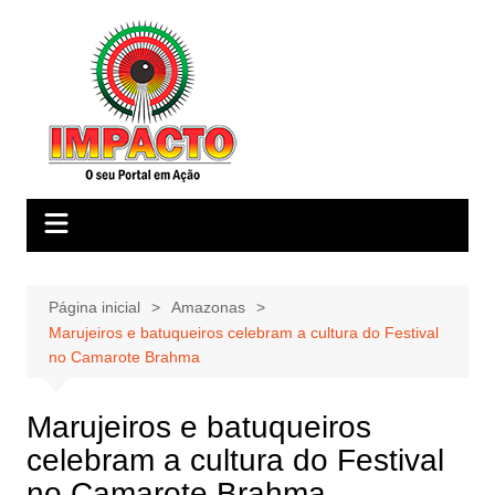
Ir
para
o
conteúdo
Página inicial
Amazonas
Marujeiros e batuqueiros celebram a cultura do Festival
no Camarote Brahma
Marujeiros e batuqueiros
celebram a cultura do Festival
no Camarote Brahma