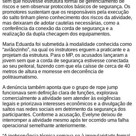
sem que houvesse estrutura formal de gerenciamento de
riscos e sem observar protocolos básicos de segurança. Os
promotores sustentam que os responsáveis pela execução
do salto tinham pleno conhecimento dos riscos da atividade,
mas deixaram de adotar cautelas necessárias, como a
conferência da conexão da corda de segurança e a
realização da dupla checagem dos equipamentos.
Maria Eduarda foi submetida à modalidade conhecida como
“aviãozinho”, na qual os instrutores erguem a praticante e a
projetam da estrutura. Para o MP, os acusados lançaram a
jovem sem que a corda de segurança estivesse conectada
ao seu peitoral, fazendo com que ela caísse de cerca de 40
metros de altura e morresse em decorrência de
politraumatismo.
A denúncia também aponta que o grupo de rope jump
funcionava sem definição clara de funções, explorava
comercialmente a atividade sem atender às exigências
legais e priorizava interesses econômicos e a divulgação de
saltos nas redes sociais em detrimento da segurança dos
participantes. Conforme a acusação, Evelyne deixou de
interromper a atividade mesmo após ter ocorrido uma falha
operacional semelhante anteriormente.
“A inobservância técnica somava-se à irregularidade formal