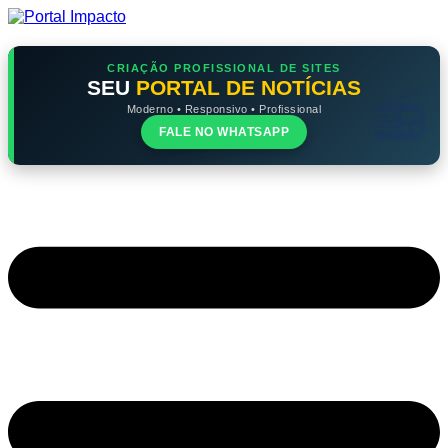
Ir
para
o
conteúdo
CRIAÇÃO PROFISSIONAL DE SITES
SEU
PORTAL DE NOTÍCIAS
Moderno • Responsivo • Profissional
FALE NO WHATSAPP