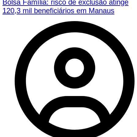
Bolsa Família: risco de exclusão atinge
120,3 mil beneficiários em Manaus