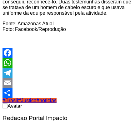
conseguiu reconhecê-lo. Duas testemunhas disseram que
se tratava de um homem de cabelo escuro e que usava
uniforme da equipe responsável pela atividade.
Fonte: Amazonas Atual
Foto: Facebook/Reprodução
Facebook
WhatsApp
Telegram
Email
#Brasil
#Justica
#noticias
Share
Redacao Portal Impacto
Navegação