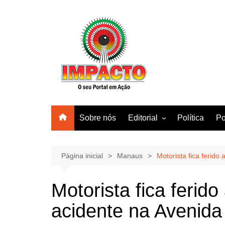
Ir
para
o
conteúdo
Sobre nós
Editorial
Política
Po
Amazonas
Manaus
Página inicial
Manaus
Motorista fica ferido
Brasil
Motorista fica feri
Mundo
acidente na Avenida 