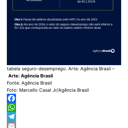
tabela seguro-desemprego. Arte: Agência Brasil –
Arte: Agência Brasil
Fonte: Agência Brasil
Foto: Marcello Casal Jr/Agência Brasil
F
a
W
c
h
T