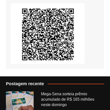
Postagem recente
Mega-Sena sorteia prêmio
acumulado de R$ 165 milhões
neste domingo