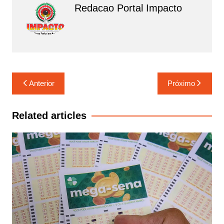
o
p
Redacao Portal Impacto
k
Navegação
Anterior
Próximo
de
Post
Related articles