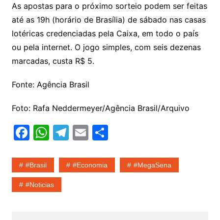
As apostas para o próximo sorteio podem ser feitas
até as 19h (horário de Brasília) de sábado nas casas
lotéricas credenciadas pela Caixa, em todo o país
ou pela internet. O jogo simples, com seis dezenas
marcadas, custa R$ 5.
Fonte: Agência Brasil
Foto: Rafa Neddermeyer/Agência Brasil/Arquivo
F
W
T
E
S
a
h
el
m
h
c
at
e
ai
ar
#Brasil
#economia
#MegaSena
e
s
gr
l
e
#noticias
b
A
a
o
p
m