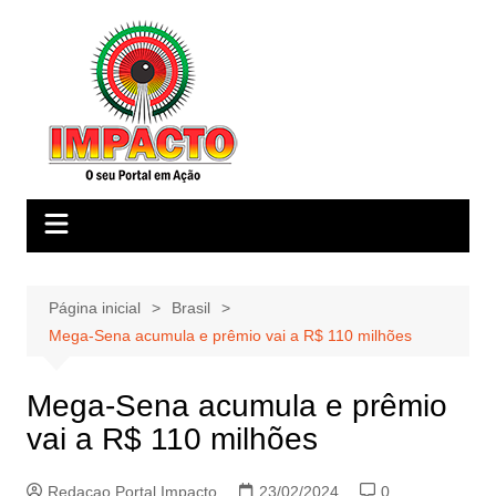
Ir
para
o
conteúdo
Página inicial
Brasil
Mega-Sena acumula e prêmio vai a R$ 110 milhões
Mega-Sena acumula e prêmio
vai a R$ 110 milhões
Redacao Portal Impacto
23/02/2024
0