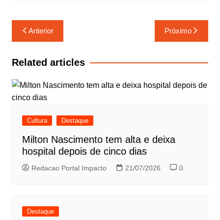
k
p
r
l
r
p
a
e
Navegação
Anterior
Próximo
m
de
Post
Related articles
Cultura
Destaque
Milton Nascimento tem alta e deixa
hospital depois de cinco dias
Redacao Portal Impacto
21/07/2026
0
Destaque