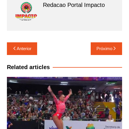
o
p
Redacao Portal Impacto
k
Navegação
Anterior
Próximo
de
Post
Related articles