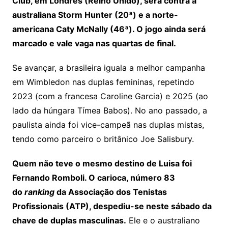
Club, em Londres (Reino Unido), será contra a
australiana Storm Hunter (20ª) e a norte-
americana Caty McNally (46ª). O jogo ainda será
marcado e vale vaga nas quartas de final.
Se avançar, a brasileira iguala a melhor campanha
em Wimbledon nas duplas femininas, repetindo
2023 (com a francesa Caroline Garcia) e 2025 (ao
lado da húngara Tímea Babos). No ano passado, a
paulista ainda foi vice-campeã nas duplas mistas,
tendo como parceiro o britânico Joe Salisbury.
Quem não teve o mesmo destino de Luisa foi
Fernando Romboli. O carioca, número 83
do
ranking
da Associação dos Tenistas
Profissionais (ATP), despediu-se neste sábado da
chave de duplas masculinas.
Ele e o australiano