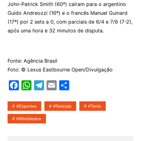
John-Patrick Smith (60º) caíram para o argentino
Guido Andreozzi (16º) e o francês Manuel Guinard
(17º) por 2 sets a 0, com parciais de 6/4 e 7/6 (7-2),
após uma hora e 32 minutos de disputa.
Fonte: Agência Brasil
Foto: © Lexus Eastbourne Open/Divulgação
F
W
T
E
S
a
h
el
m
h
c
at
e
ai
ar
#esportes
#noticias
#tenis
e
s
gr
l
e
#wimbledon
b
A
a
o
p
m