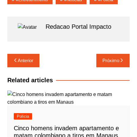
k
p
r
l
r
p
a
e
Redacao Portal Impacto
m
Navegação
Anterior
Próximo
de
Post
Related articles
Polícia
Cinco homens invadem apartamento e
matam colombiano a tiros em Manaus