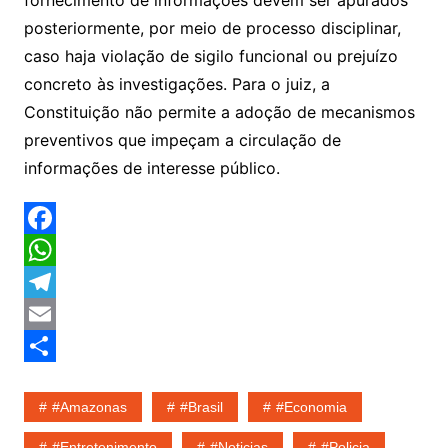
fornecimento de informações devem ser apurados
posteriormente, por meio de processo disciplinar,
caso haja violação de sigilo funcional ou prejuízo
concreto às investigações. Para o juiz, a
Constituição não permite a adoção de mecanismos
preventivos que impeçam a circulação de
informações de interesse público.
F
a
W
c
h
T
e
a
e
E
b
t
l
m
S
#amazonas
#Brasil
#economia
o
s
e
a
h
o
A
g
i
a
#entretenimento
#noticias
#policia