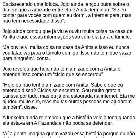
Esclarecendo uma fofoca, Jojo ainda lançou outra sobre o
dia em que a amizade entre ela e Anitta terminou. “Se eu
contar para vocês com quem eu dormi, a internet para, mas
não tem necessidade disso”.
Jojo ainda contou que já viu e ouviu muita coisa na casa de
Anitta e que essas informações vão com ela para o túmulo.
“Já ouvi e vi muita coisa na casa da Anitta e isso eu nunca
vou falar, vai para o túmulo comigo. Isso não tem que vazar
para ninguém”, conta.
Jojo revelou que hoje não tem amizade com a Anitta e
entende isso como um “ciclo que se encerrou”
“Hoje eu não tenho amizade com Anitta. Sabe o que eu
entendo disso? Ciclos se encerram. Sou muito grato a
Larissa por tudo, mas eu já era estourada na internet. Ela me
ajudou muito sim, mas muitas outras pessoas me ajudaram
também”, disse.
A funkeira ainda relembrou que a história veio à tona quando
ela estava em A Fazenda e não podia se defender.
“Aí a gente imagina quem vazou essa história porque eu não