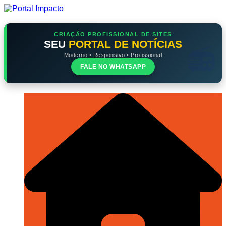
Ir
para
o
conteúdo
CRIAÇÃO PROFISSIONAL DE SITES
SEU
PORTAL DE NOTÍCIAS
Moderno • Responsivo • Profissional
FALE NO WHATSAPP