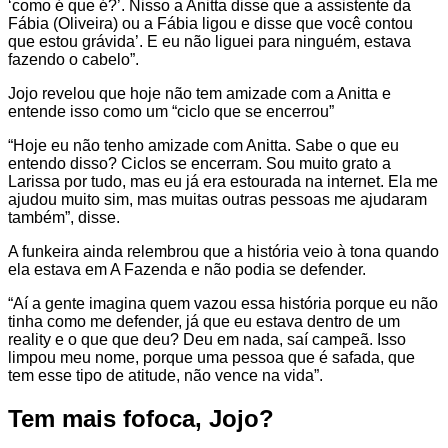
‘como é que é?’. Nisso a Anitta disse que a assistente da
Fábia (Oliveira) ou a Fábia ligou e disse que você contou
que estou grávida’. E eu não liguei para ninguém, estava
fazendo o cabelo”.
Jojo revelou que hoje não tem amizade com a Anitta e
entende isso como um “ciclo que se encerrou”
“Hoje eu não tenho amizade com Anitta. Sabe o que eu
entendo disso? Ciclos se encerram. Sou muito grato a
Larissa por tudo, mas eu já era estourada na internet. Ela me
ajudou muito sim, mas muitas outras pessoas me ajudaram
também”, disse.
A funkeira ainda relembrou que a história veio à tona quando
ela estava em A Fazenda e não podia se defender.
“Aí a gente imagina quem vazou essa história porque eu não
tinha como me defender, já que eu estava dentro de um
reality e o que que deu? Deu em nada, saí campeã. Isso
limpou meu nome, porque uma pessoa que é safada, que
tem esse tipo de atitude, não vence na vida”.
Tem mais fofoca, Jojo?