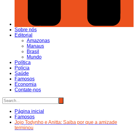
Sobre nós
Editorial
Amazonas
Manaus
Brasil
Mundo
Política
Polícia
Saúde
Famosos
Economia
Contate-nos
Página inicial
Famosos
Jojo Todynho e Anitta: Saiba por que a amizade
terminou