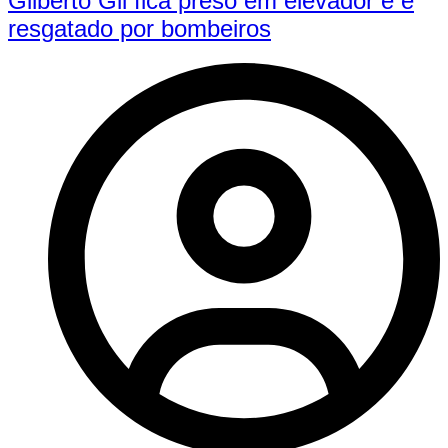
Gilberto Gil fica preso em elevador e é
resgatado por bombeiros