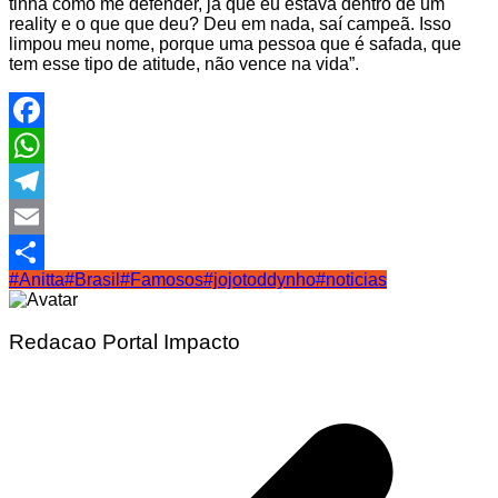
tinha como me defender, já que eu estava dentro de um
reality e o que que deu? Deu em nada, saí campeã. Isso
limpou meu nome, porque uma pessoa que é safada, que
tem esse tipo de atitude, não vence na vida”.
Facebook
WhatsApp
Telegram
Email
#Anitta
#Brasil
#Famosos
#jojotoddynho
#noticias
Share
Redacao Portal Impacto
Navegação
de
Post