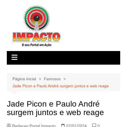
Ir
para
o
conteúdo
Página inicial
Famosos
Jade Picon e Paulo André surgem juntos e web reage
Jade Picon e Paulo André
surgem juntos e web reage
Redacao Portal Impacto
07/01/2024
0