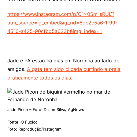
https://www.instagram.com/p/C1x0Sm_sRUl/?
utm_source=ig_embed&ig_rid=8dc2c5a6-1f99-
4510-a425-90cfbd5a633b&img_index=1
Jade e PA estão há dias em Noronha ao lado de
amigos.
A gata tem sido clicada curtindo a praia
praticamente todos os dias.
Jade Picon – Foto: Dilson Silva/ AgNews
Fonte: O Fuxico
Foto:
Reprodução/Instagram