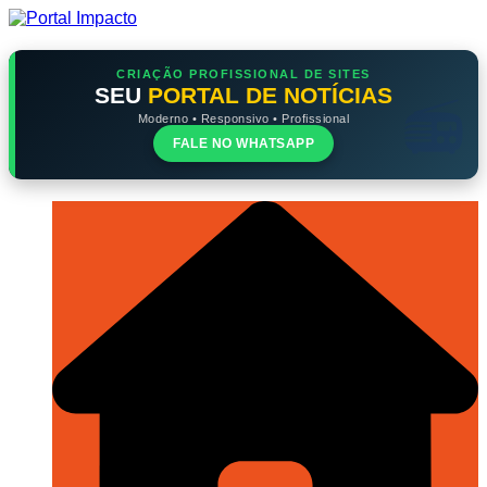
Ir
para
o
conteúdo
CRIAÇÃO PROFISSIONAL DE SITES
SEU
PORTAL DE NOTÍCIAS
Moderno • Responsivo • Profissional
FALE NO WHATSAPP