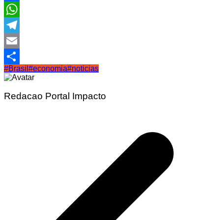
Facebook
WhatsApp
Telegram
Email
#Brasil
#economia
#noticias
Share
Redacao Portal Impacto
Navegação
de
Post