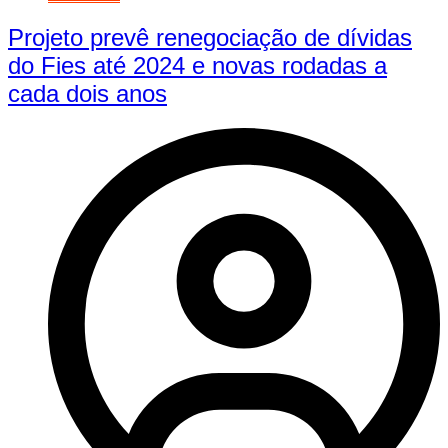
Projeto prevê renegociação de dívidas
do Fies até 2024 e novas rodadas a
cada dois anos