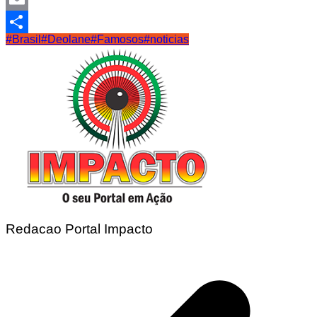
Email
#Brasil
#Deolane
#Famosos
#noticias
Share
Redacao Portal Impacto
Navegação
de
Post