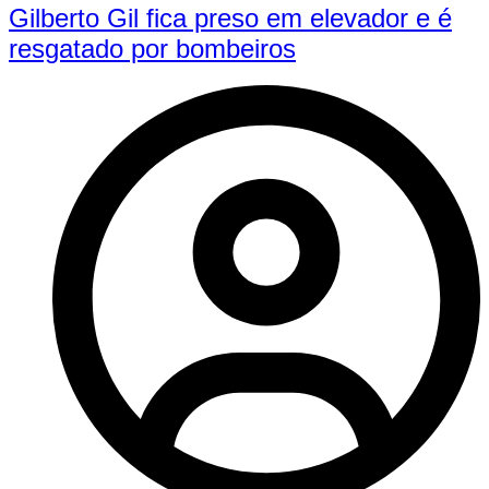
Gilberto Gil fica preso em elevador e é
resgatado por bombeiros