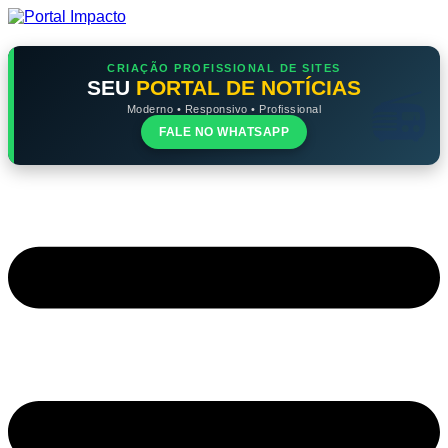
Ir
para
o
conteúdo
CRIAÇÃO PROFISSIONAL DE SITES
SEU
PORTAL DE NOTÍCIAS
Moderno • Responsivo • Profissional
FALE NO WHATSAPP