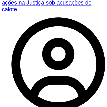
ações na Justiça sob acusações de
calote