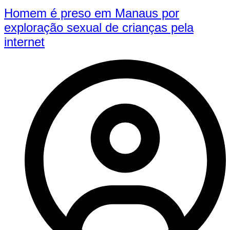
Homem é preso em Manaus por
exploração sexual de crianças pela
internet