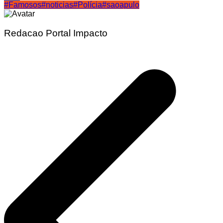
#Famosos
#noticias
#Polícia
#saoapulo
Share
Redacao Portal Impacto
Navegação
de
Post