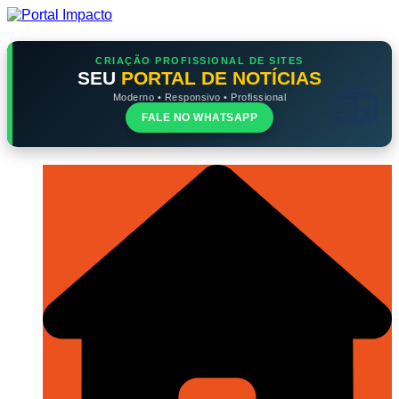
Ir
para
o
conteúdo
CRIAÇÃO PROFISSIONAL DE SITES
SEU
PORTAL DE NOTÍCIAS
Moderno • Responsivo • Profissional
FALE NO WHATSAPP