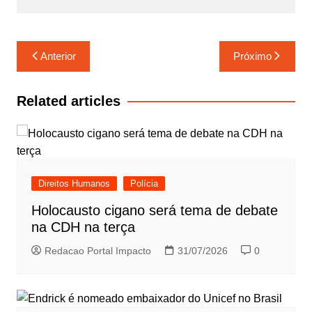
Navegação
Anterior
Próximo
de
Post
Related articles
Direitos Humanos
Polícia
Holocausto cigano será tema de debate
na CDH na terça
Redacao Portal Impacto
31/07/2026
0