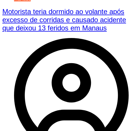
Motorista teria dormido ao volante após
excesso de corridas e causado acidente
que deixou 13 feridos em Manaus