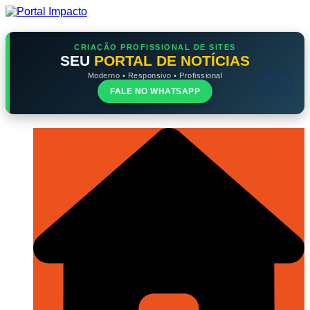
Ir
para
o
conteúdo
CRIAÇÃO PROFISSIONAL DE SITES
SEU
PORTAL DE NOTÍCIAS
Moderno • Responsivo • Profissional
FALE NO WHATSAPP