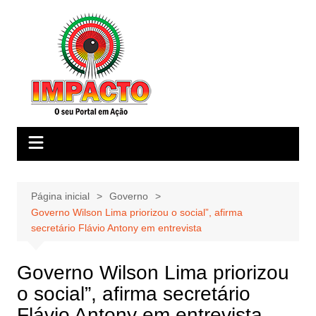
Ir
para
o
conteúdo
Página inicial
Governo
Governo Wilson Lima priorizou o social”, afirma
secretário Flávio Antony em entrevista
Governo Wilson Lima priorizou
o social”, afirma secretário
Flávio Antony em entrevista