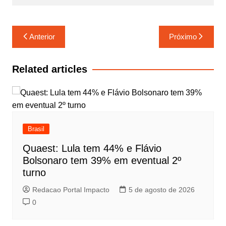
Navegação
Anterior
Próximo
de
Post
Related articles
Brasil
Quaest: Lula tem 44% e Flávio
Bolsonaro tem 39% em eventual 2º
turno
Redacao Portal Impacto
5 de agosto de 2026
0